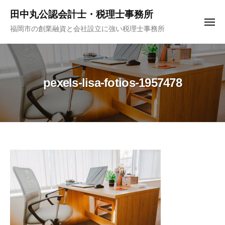
コ
ュ
田中丸公認会計士・税理士事務所
ー
ン
メ
福岡市の創業融資と会社設立に強い税理士事務所
テ
ニ
ュ
ン
ー
ツ
へ
pexels-lisa-fotios-1957478
ス
キ
ッ
プ
pexels-
lisa-
fotios-
1957478