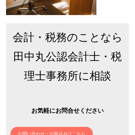
2020
年
11
月
会計・税務のことなら
9
日
by
田中丸公認会計士・税
事
務
所
理士事務所に相談
代
表
お気軽にお問合せください
お問い合わせ・お申込みはこちら