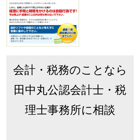
15
日
by
事
務
所
代
表
会計・税務のことなら
田中丸公認会計士・税
理士事務所に相談