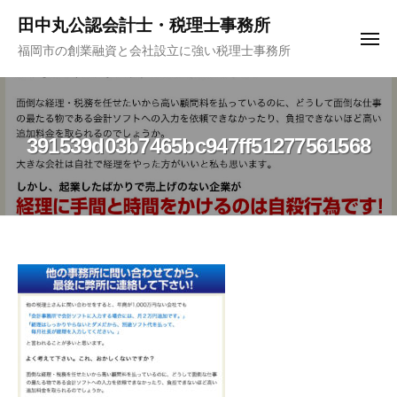
コ
ュ
田中丸公認会計士・税理士事務所
ー
ン
メ
福岡市の創業融資と会社設立に強い税理士事務所
テ
ニ
ュ
ン
ー
ツ
へ
391539d03b7465bc947ff51277561568
ス
キ
ッ
プ
391539d03b7465bc947ff51277561568
2020
年
11
月